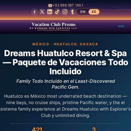
☎
+52 998 387 1651
EN
ES
Vacation Club Promo
BY BOWMAN WEB SERVICES LLC
MÉXICO · HUATULCO, OAXACA
Dreams Huatulco Resort & Spa
— Paquete de Vacaciones Todo
Incluido
Family Todo Incluido en el Least-Discovered
Pacific Gem.
Huatulco es México most underrated beach destination —
nine bays, no cruise ships, pristine Pacific water, y the el
sistema family experience at Dreams Huatulco with Explorer's
Club y unlimited dining.
421
3