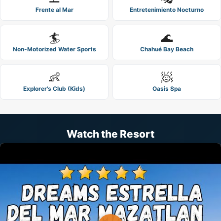
Frente al Mar
Entretenimiento Nocturno
🏄
🌊
Non-Motorized Water Sports
Chahué Bay Beach
👶
🧖
Explorer's Club (Kids)
Oasis Spa
Watch the Resort