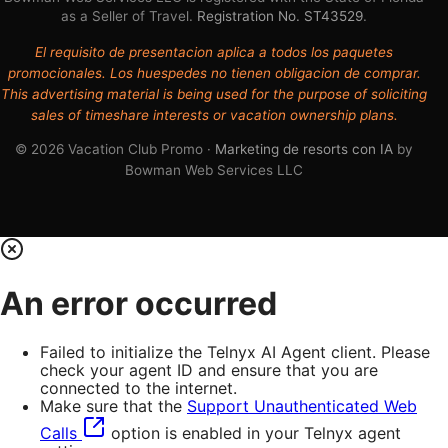
as a Seller of Travel.
Registration No. ST43529
.
El requisito de presentacion aplica a todos los paquetes
promocionales. Los huespedes no tienen obligacion de comprar.
This advertising material is being used for the purpose of soliciting
sales of timeshare interests or vacation ownership plans.
© 2026 Vacation Club Promo ·
Marketing de resorts con IA
by
Bowman Web Services LLC