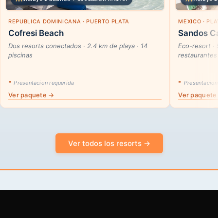
REPUBLICA DOMINICANA · PUERTO PLATA
MEXICO · PL
Cofresi Beach
Sandos Ca
Dos resorts conectados · 2.4 km de playa · 14
Eco-resort ·
piscinas
restaurantes
*
Presentacion requerida
*
Presentacion
Ver paquete →
Ver paquete
Ver todos los resorts →