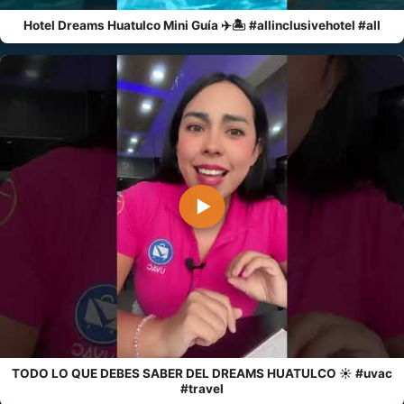
Hotel Dreams Huatulco Mini Guía ✈️🏝️ #allinclusivehotel #all
▶
TODO LO QUE DEBES SABER DEL DREAMS HUATULCO ☀️ #uvac
#travel