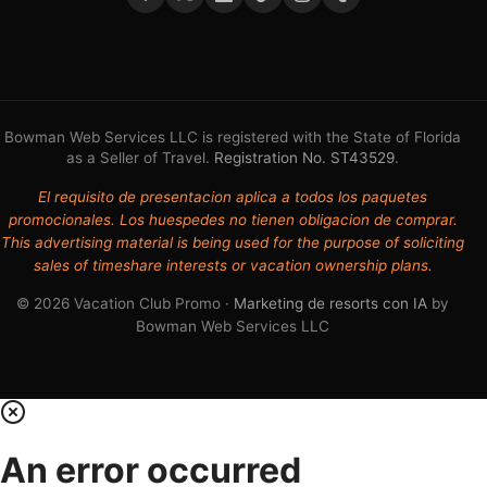
Bowman Web Services LLC is registered with the State of Florida
as a Seller of Travel.
Registration No. ST43529
.
El requisito de presentacion aplica a todos los paquetes
promocionales. Los huespedes no tienen obligacion de comprar.
This advertising material is being used for the purpose of soliciting
sales of timeshare interests or vacation ownership plans.
© 2026 Vacation Club Promo ·
Marketing de resorts con IA
by
Bowman Web Services LLC