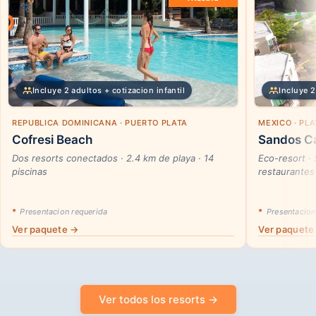
Incluye 2 adultos + cotizacion infantil
Incluye 2
REPUBLICA DOMINICANA · PUERTO PLATA
MEXICO · PL
Cofresi Beach
Sandos Ca
Dos resorts conectados · 2.4 km de playa · 14
Eco-resort ·
piscinas
restaurantes
*
Presentacion requerida
*
Presentacion
Ver paquete →
Ver paquete
Ver todos los resorts →