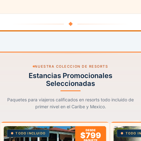
◆
NUESTRA COLECCION DE RESORTS
Estancias Promocionales
Seleccionadas
Paquetes para viajeros calificados en resorts todo incluido de
primer nivel en el Caribe y Mexico.
DESDE
$799
TODO INCLUIDO
TODO I
PAQUETE