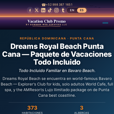
☎
+52 998 387 1651
EN
ES
Vacation Club Promo
BY BOWMAN WEB SERVICES LLC
REPÚBLICA DOMINICANA · PUNTA CANA
Dreams Royal Beach Punta
Cana — Paquete de Vacaciones
Todo Incluido
Todo Incluido Familiar en Bavaro Beach.
Dreams Royal Beach se encuentra en world-famous Bavaro
Beach — Explorer's Club for kids, solo adultos World Cafe, full
spa, y the AMResorts Lujo Ilimitado package on de Punta
Cana best coastline.
373
3
HABITACIONES
ALBERCAS