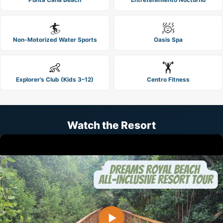
Punta Cana Beach
Entretenimiento Nocturno
🏄
🧖
Non-Motorized Water Sports
Oasis Spa
👶
🏋️
Explorer's Club (Kids 3–12)
Centro Fitness
Watch the Resort
▶