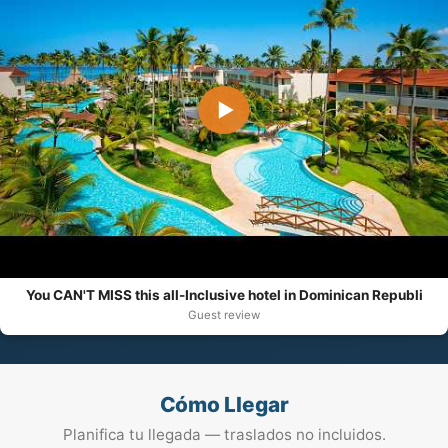
▶
You CAN'T MISS this all-Inclusive hotel in Dominican Republi
Guest review
Cómo Llegar
Planifica tu llegada — traslados no incluidos.