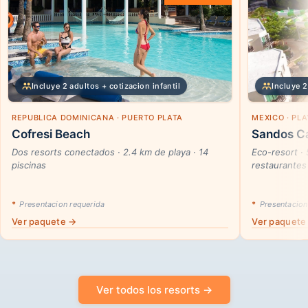
Incluye 2 adultos + cotizacion infantil
Incluye 2
REPUBLICA DOMINICANA · PUERTO PLATA
MEXICO · PL
Cofresi Beach
Sandos Ca
Dos resorts conectados · 2.4 km de playa · 14
Eco-resort ·
piscinas
restaurantes
*
Presentacion requerida
*
Presentacion
Ver paquete →
Ver paquete
Ver todos los resorts →