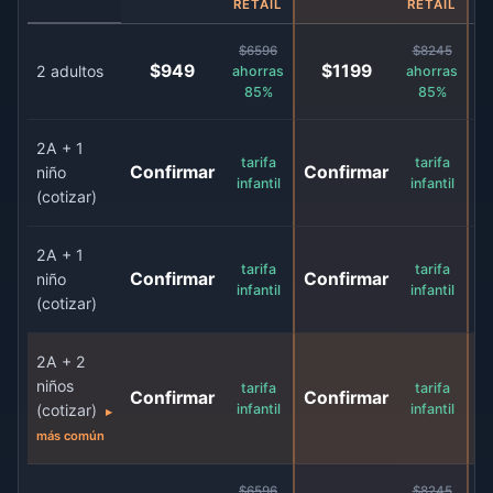
RETAIL
RETAIL
$6596
$8245
$949
$1199
2 adultos
ahorras
ahorras
85%
85%
2A + 1
tarifa
tarifa
Confirmar
Confirmar
C
niño
infantil
infantil
(cotizar)
2A + 1
tarifa
tarifa
Confirmar
Confirmar
C
niño
infantil
infantil
(cotizar)
2A + 2
niños
tarifa
tarifa
Confirmar
Confirmar
C
(cotizar)
infantil
infantil
▸
más común
$6596
$8245