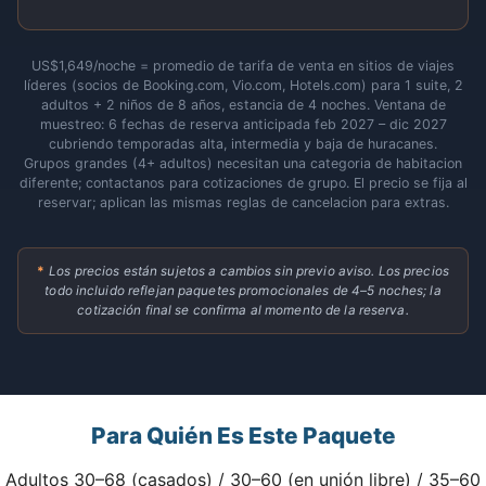
US$1,649/noche = promedio de tarifa de venta en sitios de viajes
líderes (socios de Booking.com, Vio.com, Hotels.com) para 1 suite, 2
adultos + 2 niños de 8 años, estancia de 4 noches. Ventana de
muestreo: 6 fechas de reserva anticipada feb 2027 – dic 2027
cubriendo temporadas alta, intermedia y baja de huracanes.
Grupos grandes (4+ adultos) necesitan una categoria de habitacion
diferente; contactanos para cotizaciones de grupo. El precio se fija al
reservar; aplican las mismas reglas de cancelacion para extras.
*
Los precios están sujetos a cambios sin previo aviso. Los precios
todo incluido reflejan paquetes promocionales de 4–5 noches; la
cotización final se confirma al momento de la reserva.
Para Quién Es Este Paquete
Adultos 30–68 (casados) / 30–60 (en unión libre) / 35–60