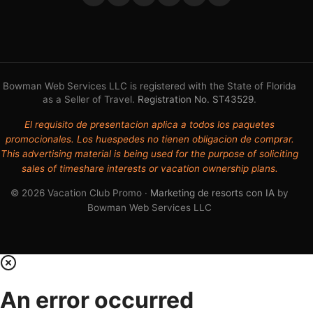
Bowman Web Services LLC is registered with the State of Florida
as a Seller of Travel.
Registration No. ST43529
.
El requisito de presentacion aplica a todos los paquetes
promocionales. Los huespedes no tienen obligacion de comprar.
This advertising material is being used for the purpose of soliciting
sales of timeshare interests or vacation ownership plans.
© 2026 Vacation Club Promo ·
Marketing de resorts con IA
by
Bowman Web Services LLC