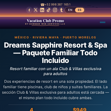
☎
+52 998 387 1651
EN
ES
Vacation Club Promo
BY BOWMAN WEB SERVICES LLC
MÉXICO · RIVIERA MAYA · PUERTO MORELOS
Dreams Sapphire Resort & Spa
— Paquete Familiar Todo
Incluido
Resort familiar con un ala Club & Villas exclusiva
para adultos
Dos experiencias de resort en una sola propiedad. El lado
familiar tiene piscinas, club de niños y suites familiares. La
sección Club & Villas exclusiva para adultos está cercada —
el mismo plan todo incluido cubre ambas.
4
$949