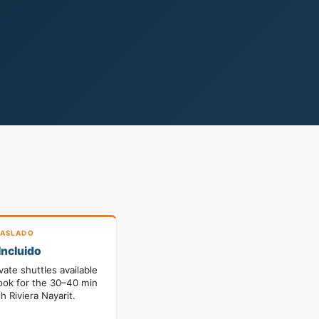
ASLADO
Incluido
vate shuttles available
ook for the 30–40 min
h Riviera Nayarit.