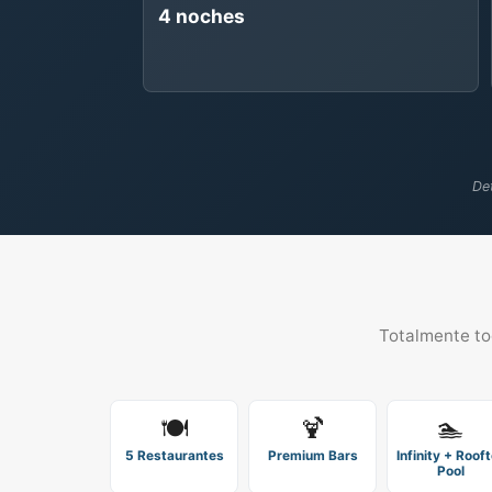
4 noches
Det
Totalmente to
🍽️
🍹
🏊
5 Restaurantes
Premium Bars
Infinity + Roof
Pool