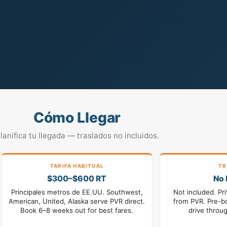
Cómo Llegar
lanifica tu llegada — traslados no incluidos.
TARIFA HABITUAL
TR
$300–$600 RT
No 
Principales metros de EE.UU. Southwest,
Not included. Pri
American, United, Alaska serve PVR direct.
from PVR. Pre-b
Book 6–8 weeks out for best fares.
drive throug