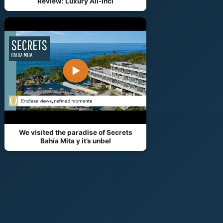
Review: Luxury All-Incl
▶
We visited the paradise of Secrets
Bahía Mita y it’s unbel