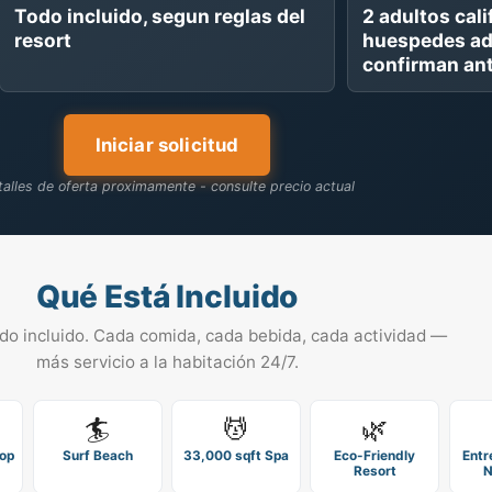
Todo incluido, segun reglas del
2 adultos cali
resort
huespedes ad
confirman ant
Iniciar solicitud
alles de oferta proximamente - consulte precio actual
Qué Está Incluido
do incluido. Cada comida, cada bebida, cada actividad —
más servicio a la habitación 24/7.
🏄
💆
🌿
top
Surf Beach
33,000 sqft Spa
Eco-Friendly
Entr
Resort
N