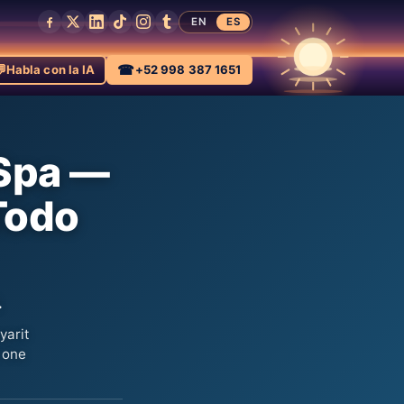
EN
ES

☎
Habla con la IA
+52 998 387 1651
 Spa —
Todo
.
yarit
y one