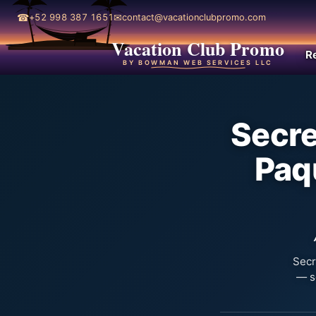
☎
✉
+52 998 387 1651
contact@vacationclubpromo.com
Vacation Club Promo
R
BY BOWMAN WEB SERVICES LLC
Secre
Paq
Secr
— so