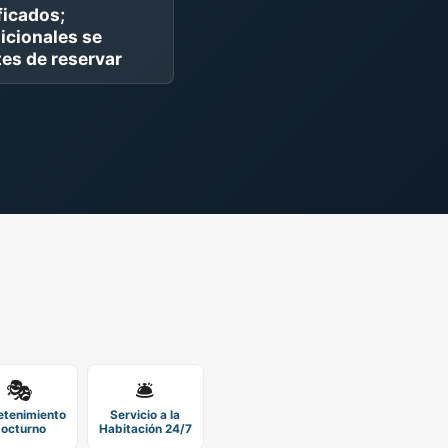
ficados;
icionales se
es de reservar
🎭
🛎️
etenimiento
Servicio a la
octurno
Habitación 24/7