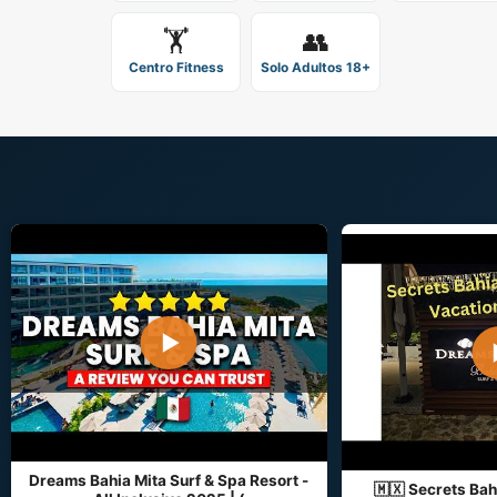
🏋️
👥
Centro Fitness
Solo Adultos 18+
▶
Dreams Bahia Mita Surf & Spa Resort -
🇲🇽 Secrets Bah