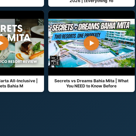
2026 | (Everything Yo
▶
▶
arta All-Inclusive |
Secrets vs Dreams Bahia Mita | What
ets Bahia M
You NEED to Know Before