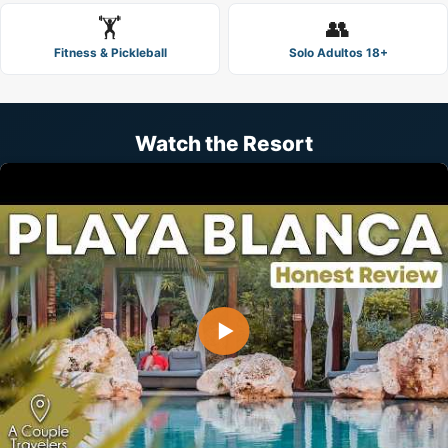
🏋️
👥
Fitness & Pickleball
Solo Adultos 18+
Watch the Resort
▶