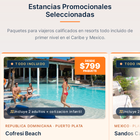
Estancias Promocionales
Seleccionadas
Paquetes para viajeros calificados en resorts todo incluido de
primer nivel en el Caribe y Mexico.
DESDE
$799
TODO INCLUIDO
TODO I
PAQUETE
Incluye 2 adultos + cotizacion infantil
Incluye 2
REPUBLICA DOMINICANA · PUERTO PLATA
MEXICO · PL
Cofresi Beach
Sandos Ca