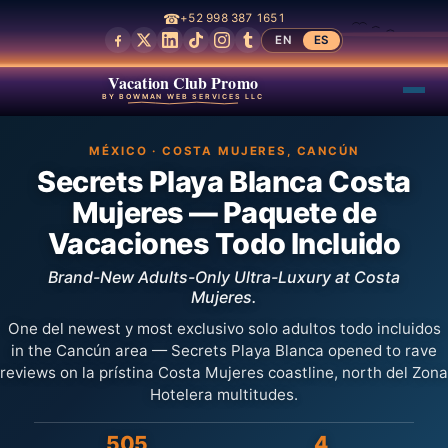
☎
+52 998 387 1651
EN
ES
Vacation Club Promo
BY BOWMAN WEB SERVICES LLC
MÉXICO · COSTA MUJERES, CANCÚN
Secrets Playa Blanca Costa
Mujeres — Paquete de
Vacaciones Todo Incluido
Brand-New Adults-Only Ultra-Luxury at Costa
Mujeres.
One del newest y most exclusivo solo adultos todo incluidos
in the Cancún area — Secrets Playa Blanca opened to rave
reviews on la prístina Costa Mujeres coastline, north del Zona
Hotelera multitudes.
505
4