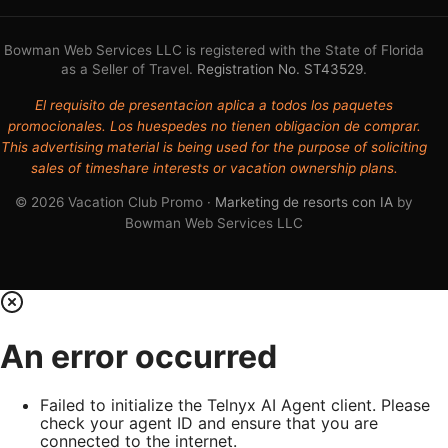
Bowman Web Services LLC is registered with the State of Florida
as a Seller of Travel.
Registration No. ST43529
.
El requisito de presentacion aplica a todos los paquetes
promocionales. Los huespedes no tienen obligacion de comprar.
This advertising material is being used for the purpose of soliciting
sales of timeshare interests or vacation ownership plans.
© 2026 Vacation Club Promo ·
Marketing de resorts con IA
by
Bowman Web Services LLC