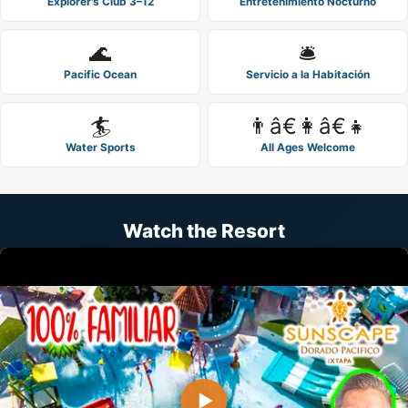
Explorer's Club 3–12
Entretenimiento Nocturno
🌊
🛎️
Pacific Ocean
Servicio a la Habitación
🏄
👨â€👩â€👧
Water Sports
All Ages Welcome
Watch the Resort
▶