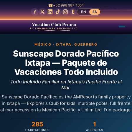
☎
+52 998 387 1651
EN
ES
Vacation Club Promo
BY BOWMAN WEB SERVICES LLC
MÉXICO · IXTAPA, GUERRERO
Sunscape Dorado Pacífico
Ixtapa — Paquete de
Vacaciones Todo Incluido
Todo Incluido Familiar en Ixtapa's Pacific Frente al
Mar.
Sunscape Dorado Pacífico es the AMResorts family property
in Ixtapa — Explorer's Club for kids, multiple pools, full frente
al mar access en la Mexican Pacific, y Unlimited-Fun package.
285
1
HABITACIONES
ALBERCAS