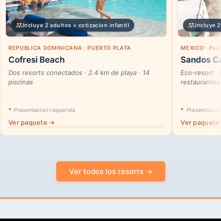
Incluye 2 adultos + cotizacion infantil
Incluye 2
REPUBLICA DOMINICANA · PUERTO PLATA
MEXICO · PL
Cofresi Beach
Sandos Ca
Dos resorts conectados · 2.4 km de playa · 14
Eco-resort ·
piscinas
restaurantes
*
Presentacion requerida
*
Presentacion
Ver paquete →
Ver paquete
Ver todos los resorts →