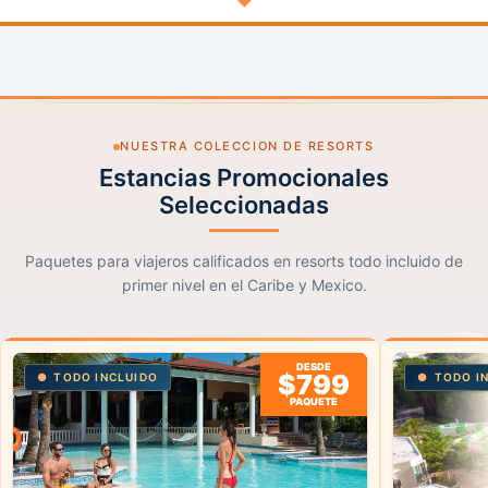
NUESTRA COLECCION DE RESORTS
Estancias Promocionales
Seleccionadas
Paquetes para viajeros calificados en resorts todo incluido de
primer nivel en el Caribe y Mexico.
DESDE
$799
TODO INCLUIDO
TODO I
PAQUETE