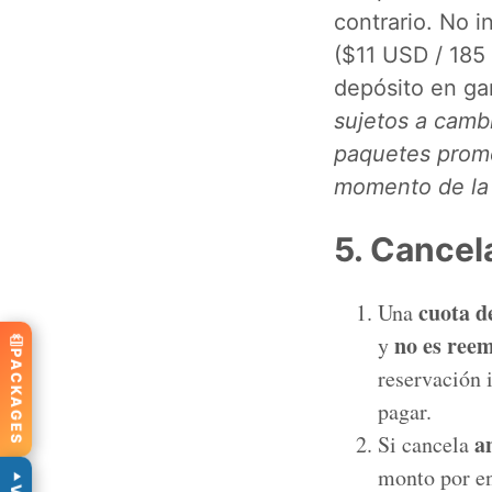
contrario. No 
($11 USD / 185
depósito en gar
sujetos a cambi
paquetes promo
momento de la 
5. Cancel
cuota d
Una
no es ree
y
PACKAGES
reservación 
pagar.
a
Si cancela
monto por e