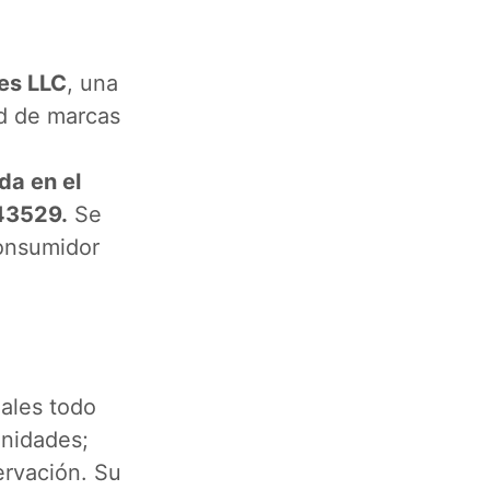
es LLC
, una
ed de marcas
da en el
T43529.
Se
consumidor
ales todo
enidades;
ervación. Su