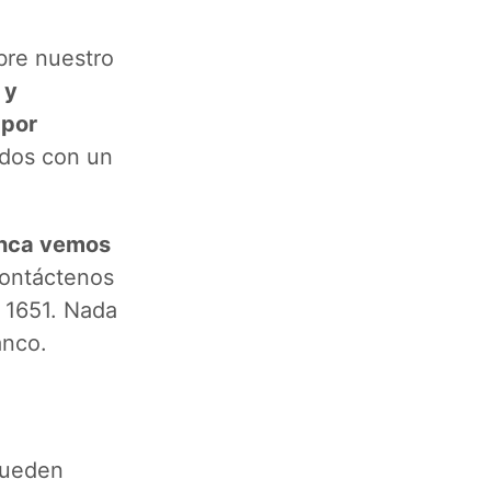
bre nuestro
 y
 por
ados con un
nca vemos
contáctenos
 1651. Nada
anco.
pueden