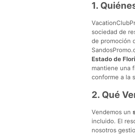
1. Quién
VacationClubP
sociedad de res
de promoción d
SandosPromo.
Estado de Flor
mantiene una f
conforme a la s
2. Qué V
Vendemos un
incluido. El re
nosotros gesti