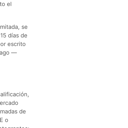
to el
imitada, se
15 días de
or escrito
 pago —
lificación,
mercado
ximadas de
NE o