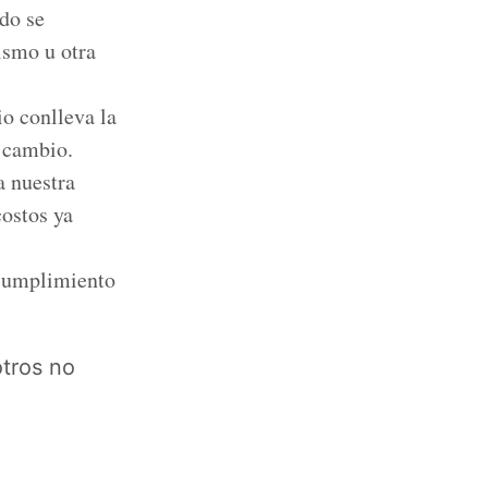
do se
ismo u otra
o conlleva la
l cambio.
a nuestra
costos ya
incumplimiento
tros no