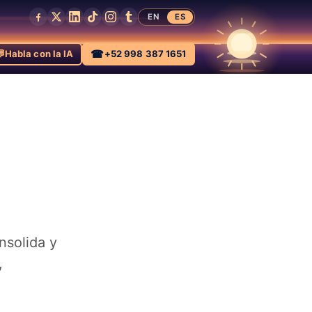
EN
ES

☎
Habla con la IA
+52 998 387 1651
nsolida y
,