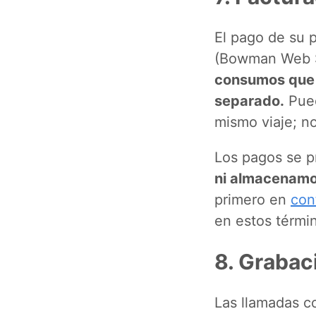
El pago de su 
(Bowman Web S
consumos que a
separado.
Pued
mismo viaje; n
Los pagos se p
ni almacenamo
primero en
con
en estos térmi
8. Grabac
Las llamadas c