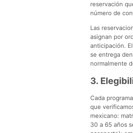
reservación qu
número de conf
Las reservacion
asignan por or
anticipación. E
se entrega dent
normalmente d
3. Elegib
Cada programa d
que verificamos
mexicano: matr
30 a 65 años se