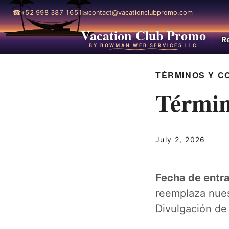
☎
✉
+52 998 387 1651
contact@vacationclubpromo.com
Vacation Club Promo
R
BY BOWMAN WEB SERVICES LLC
TÉRMINOS Y C
Términ
July 2, 2026
Fecha de entra
reemplaza nues
Divulgación de 