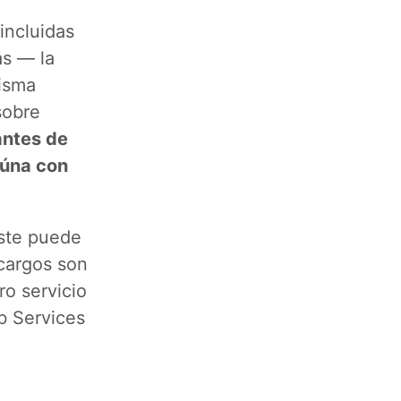
incluidas
as — la
misma
sobre
antes de
eúna con
éste puede
 cargos son
ro servicio
b Services