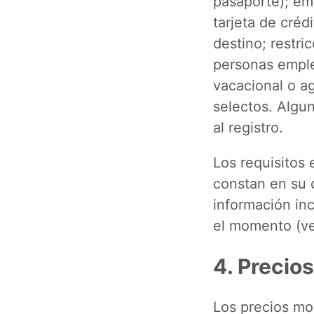
pasaporte); em
tarjeta de créd
destino; restri
personas emple
vacacional o a
selectos. Algu
al registro.
Los requisitos 
constan en su 
información inc
el momento (ve
4. Precios
Los precios mo