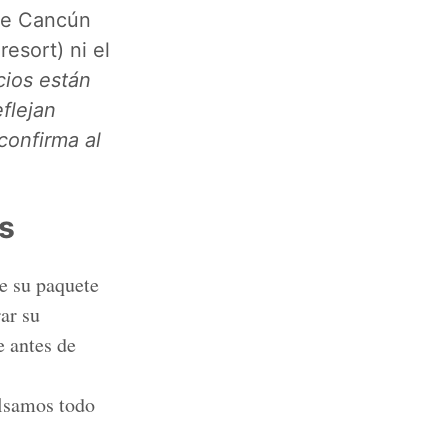
 de Cancún
esort) ni el
cios están
eflejan
confirma al
s
de su paquete
rar su
e antes de
olsamos todo