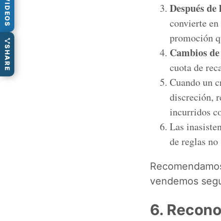
VIDEOS
Después de 
convierte en
promoción q
SHARE
Cambios de 
cuota de rec
Cuando un cr
discreción, 
incurridos co
Las inasiste
de reglas no
Recomendamos c
vendemos segu
6. Recono