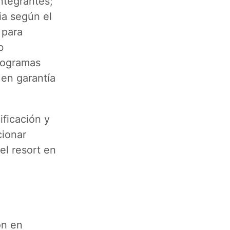
ntegrantes;
ia según el
 para
b
programas
 en garantía
ificación y
cionar
el resort en
ón en