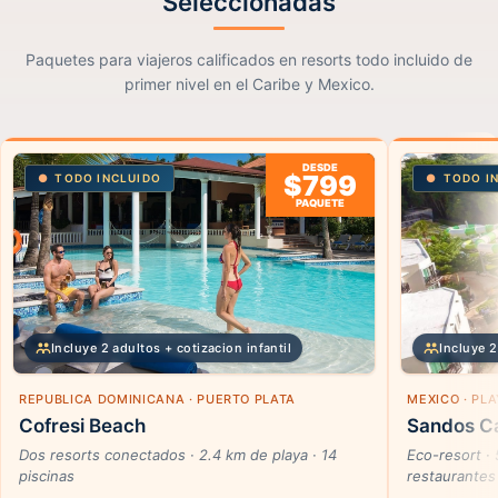
Seleccionadas
Paquetes para viajeros calificados en resorts todo incluido de
primer nivel en el Caribe y Mexico.
DESDE
$799
TODO INCLUIDO
TODO I
PAQUETE
Incluye 2 adultos + cotizacion infantil
Incluye 2
REPUBLICA DOMINICANA · PUERTO PLATA
MEXICO · PL
Cofresi Beach
Sandos Ca
Dos resorts conectados · 2.4 km de playa · 14
Eco-resort ·
piscinas
restaurantes