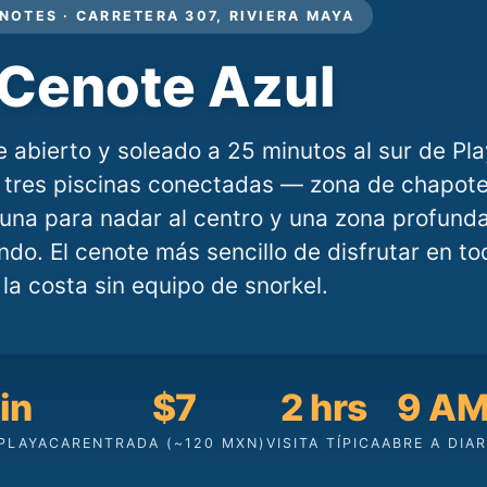
NOTES · CARRETERA 307, RIVIERA MAYA
Cenote Azul
 abierto y soleado a 25 minutos al sur de Pl
 tres piscinas conectadas — zona de chapot
guna para nadar al centro y una zona profund
ondo. El cenote más sencillo de disfrutar en to
la costa sin equipo de snorkel.
in
$7
2 hrs
9 A
PLAYACAR
ENTRADA (~120 MXN)
VISITA TÍPICA
ABRE A DIAR