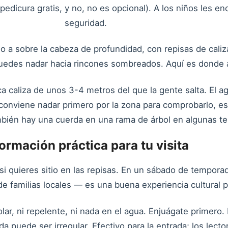
pedicura gratis, y no, no es opcional). A los niños les 
seguridad.
o a sobre la cabeza de profundidad, con repisas de cali
uedes nadar hacia rincones sombreados. Aquí es donde a
ca caliza de unos 3-4 metros del que la gente salta. El 
o conviene nadar primero por la zona para comprobarlo,
ambién hay una cuerda en una rama de árbol en algunas t
formación práctica para tu visita
i quieres sitio en las repisas. En un sábado de temporada
de familias locales — es una buena experiencia cultural p
ar, ni repelente, ni nada en el agua. Enjuágate primero. 
a puede ser irregular. Efectivo para la entrada; los lecto