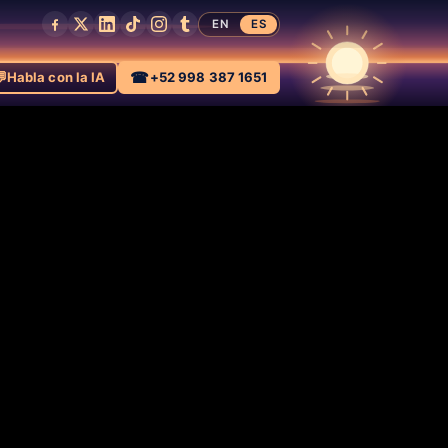
EN
ES

☎
Habla con la IA
+52 998 387 1651