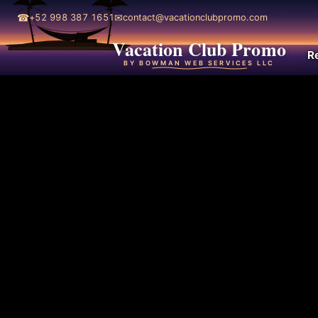
☎
✉
+52 998 387 1651
contact@vacationclubpromo.com
Vacation Club Promo
R
BY BOWMAN WEB SERVICES LLC