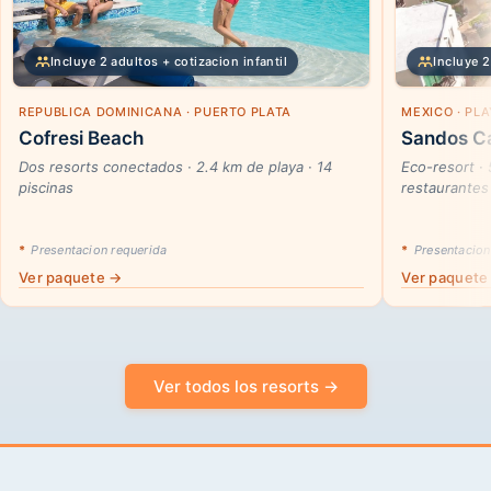
Incluye 2 adultos + cotizacion infantil
Incluye 2
REPUBLICA DOMINICANA · PUERTO PLATA
MEXICO · PL
Cofresi Beach
Sandos Ca
Dos resorts conectados · 2.4 km de playa · 14
Eco-resort ·
piscinas
restaurantes
*
Presentacion requerida
*
Presentacion
Ver paquete →
Ver paquete
Ver todos los resorts →