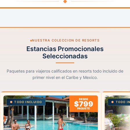
◆
NUESTRA COLECCION DE RESORTS
Estancias Promocionales
Seleccionadas
Paquetes para viajeros calificados en resorts todo incluido de
primer nivel en el Caribe y Mexico.
DESDE
$799
TODO INCLUIDO
TODO I
PAQUETE