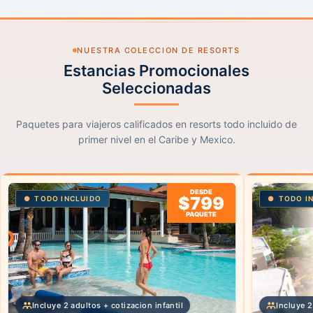
NUESTRA COLECCION DE RESORTS
Estancias Promocionales
Seleccionadas
Paquetes para viajeros calificados en resorts todo incluido de
primer nivel en el Caribe y Mexico.
DESDE
$799
TODO INCLUIDO
TODO I
PAQUETE
Incluye 2 adultos + cotizacion infantil
Incluye 2