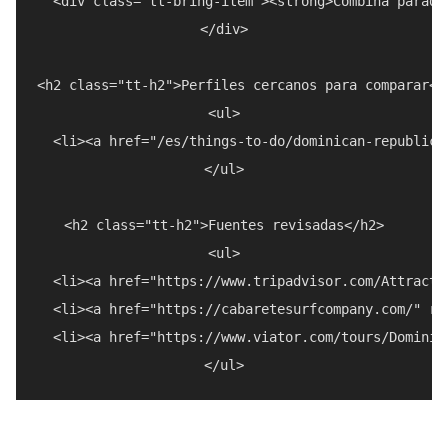
  <div class="tt-bring-item"><strong>Combina parada
</div>

<h2 class="tt-h2">Perfiles cercanos para comparar</h
<ul>

  <li><a href="/es/things-to-do/dominican-republic/
</ul>

<h2 class="tt-h2">Fuentes revisadas</h2>

<ul>

  <li><a href="https://www.tripadvisor.com/Attracti
  <li><a href="https://cabaretesurfcompany.com/" re
  <li><a href="https://www.viator.com/tours/Dominic