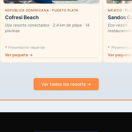
REPUBLICA DOMINICANA · PUERTO PLATA
MEXICO · PL
Cofresi Beach
Sandos Ca
Dos resorts conectados · 2.4 km de playa · 14
Eco-resort ·
piscinas
restaurantes
*
Presentacion requerida
*
Presentacion
Ver paquete →
Ver paquete
Ver todos los resorts →