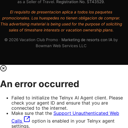
as a Seller of Travel.
Registration No. ST43529
.
El requisito de presentacion aplica a todos los paquetes
promocionales. Los huespedes no tienen obligacion de comprar.
This advertising material is being used for the purpose of soliciting
sales of timeshare interests or vacation ownership plans.
© 2026 Vacation Club Promo ·
Marketing de resorts con IA
by
Bowman Web Services LLC