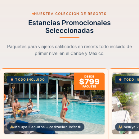
NUESTRA COLECCION DE RESORTS
Estancias Promocionales
Seleccionadas
Paquetes para viajeros calificados en resorts todo incluido de
primer nivel en el Caribe y Mexico.
DESDE
$799
TODO INCLUIDO
TODO I
PAQUETE
Incluye 2 adultos + cotizacion infantil
Incluye 2