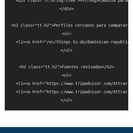
  <div class="tt-bring-item"><strong>Combina parada
</div>

<h2 class="tt-h2">Perfiles cercanos para comparar</h
<ul>

  <li><a href="/es/things-to-do/dominican-republic/
</ul>

<h2 class="tt-h2">Fuentes revisadas</h2>

<ul>

  <li><a href="https://www.tripadvisor.com/Attracti
  <li><a href="https://www.tripadvisor.com/Attracti