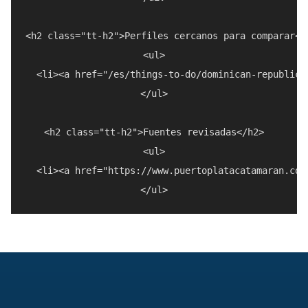
<h2 class="tt-h2">Perfiles cercanos para comparar</h
<ul>

  <li><a href="/es/things-to-do/dominican-republic/
</ul>

<h2 class="tt-h2">Fuentes revisadas</h2>

<ul>

  <li><a href="https://www.puertoplatacatamaran.com