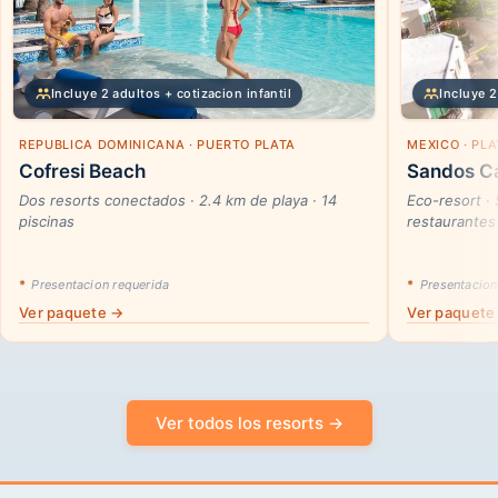
Incluye 2 adultos + cotizacion infantil
Incluye 2
REPUBLICA DOMINICANA · PUERTO PLATA
MEXICO · PL
Cofresi Beach
Sandos Ca
Dos resorts conectados · 2.4 km de playa · 14
Eco-resort ·
piscinas
restaurantes
*
Presentacion requerida
*
Presentacion
Ver paquete →
Ver paquete
Ver todos los resorts →