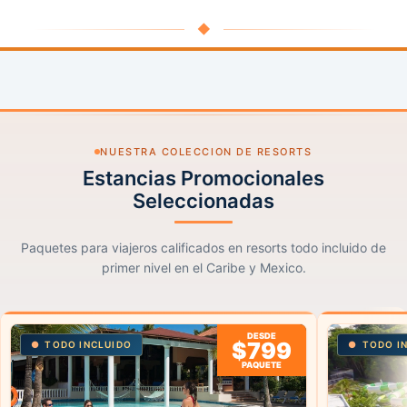
◆
NUESTRA COLECCION DE RESORTS
Estancias Promocionales
Seleccionadas
Paquetes para viajeros calificados en resorts todo incluido de
primer nivel en el Caribe y Mexico.
DESDE
$799
TODO INCLUIDO
TODO I
PAQUETE