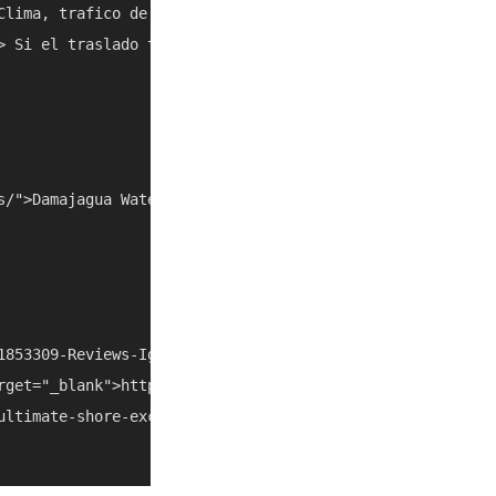
Clima, trafico de cruceros y cierres locales pueden cambi
> Si el traslado toma mas de lo esperado, combinalo con o
s/">Damajagua Waterfalls</a></li> <li><a href="/es/things
1853309-Reviews-Iguana_Mama_Adventure_Tours_Shore_Excurs
rget="_blank">https://www.iguanamama.com/</a></li>

ultimate-shore-excursion-provider-from-amber-cove-taino-