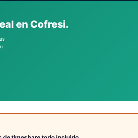
eal en Cofresi.
as
tu
 de timeshare todo incluido.