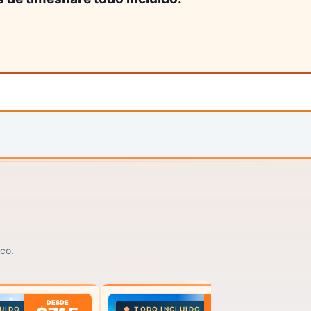
ico.
DESDE
DESDE
UIDO
TODO INCLUIDO