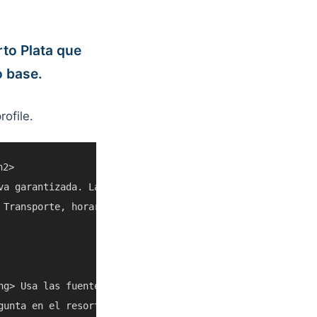
to Plata que
 base.
ofile.
2>

va garantizada. La meta es ayudarte a decidir si Iguana 
 Transporte, horarios, clima, cruceros y acceso local pu
ng> Usa las fuentes enlazadas y listados actuales antes d
gunta en el resort, con un taxi confiable o con el operad