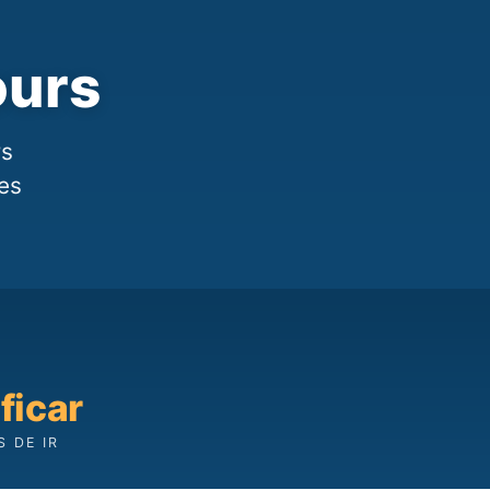
ours
rs
les
ficar
S DE IR