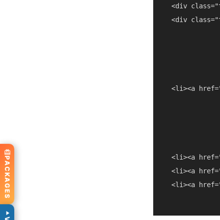
  <div class="
  <div class="
  <li><a href=
  <li><a href=
PACKAGES
  <li><a href=
  <li><a href=