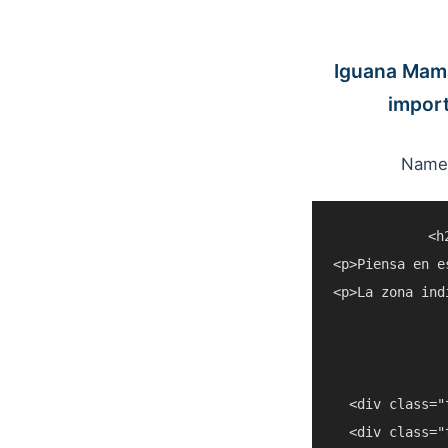
Iguana Mama
impor
Named
<h
<p>Piensa en e
<p>La zona ind
  <div class="
  <div class="