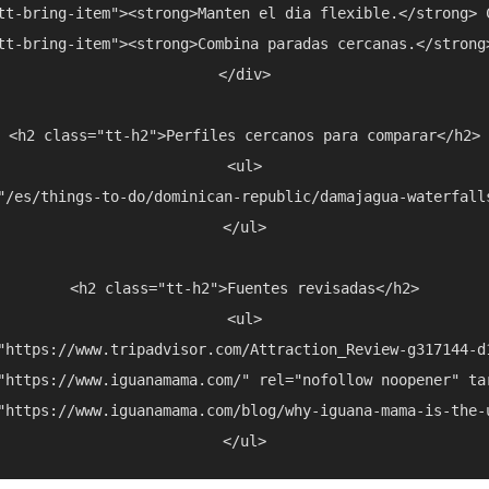
tt-bring-item"><strong>Manten el dia flexible.</strong> 
tt-bring-item"><strong>Combina paradas cercanas.</strong
</div>

<h2 class="tt-h2">Perfiles cercanos para comparar</h2>

<ul>

"/es/things-to-do/dominican-republic/damajagua-waterfall
</ul>

<h2 class="tt-h2">Fuentes revisadas</h2>

<ul>

"https://www.tripadvisor.com/Attraction_Review-g317144-d
"https://www.iguanamama.com/" rel="nofollow noopener" ta
"https://www.iguanamama.com/blog/why-iguana-mama-is-the-