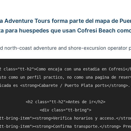
 Adventure Tours forma parte del mapa de Puer
ta para huespedes que usan Cofresi Beach como
 north-coast adventure and shore-excursion operator pr
2 class="tt-h2">Como encaja con una estadia en Cofresi</h
sto como un perfil practico, no como una pagina de reser
icada es <strong>Cabarete / Puerto Plata ports</strong>.
<h2 class="tt-h2">Antes de ir</h2>

<div class="tt-bring">

tt-bring-item"><strong>Verifica horarios y acceso.</stro
tt-bring-item"><strong>Confirma transporte.</strong> Pre