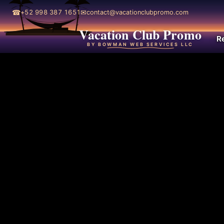
☎
✉
+52 998 387 1651
contact@vacationclubpromo.com
Vacation Club Promo
R
BY BOWMAN WEB SERVICES LLC