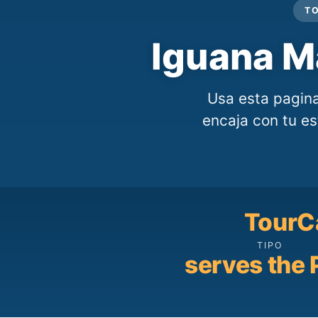
TO
Iguana M
Usa esta pagin
encaja con tu est
Tour
C
TIPO
serves the 