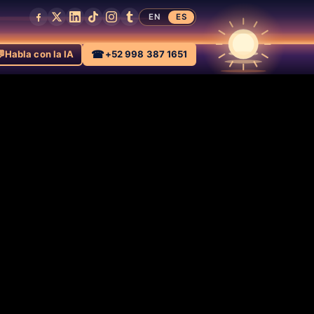
EN
ES

☎
Habla con la IA
+52 998 387 1651