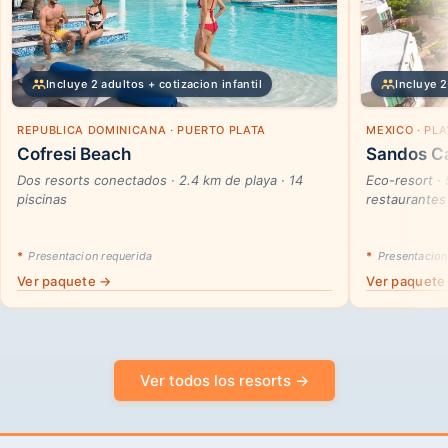
Incluye 2 adultos + cotizacion infantil
Incluye 2
REPUBLICA DOMINICANA · PUERTO PLATA
MEXICO · PL
Cofresi Beach
Sandos Ca
Dos resorts conectados · 2.4 km de playa · 14
Eco-resort ·
piscinas
restaurantes
*
Presentacion requerida
*
Presentacion
Ver paquete →
Ver paquete
Ver todos los resorts →