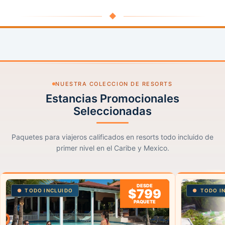
◆
NUESTRA COLECCION DE RESORTS
Estancias Promocionales
Seleccionadas
Paquetes para viajeros calificados en resorts todo incluido de
primer nivel en el Caribe y Mexico.
DESDE
$799
TODO INCLUIDO
TODO I
PAQUETE