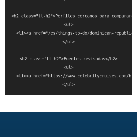
<h2 class="tt-h2">Perfiles cercanos para comparar</h
<ul>

  <li><a href="/es/things-to-do/dominican-republic/
</ul>

<h2 class="tt-h2">Fuentes revisadas</h2>

<ul>

  <li><a href="https://www.celebritycruises.com/blo