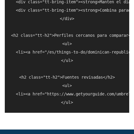
  <div class="tt-bring-item"><strong>Manten el dia 
  <div class="tt-bring-item"><strong>Combina parada
</div>

<h2 class="tt-h2">Perfiles cercanos para comparar</h
<ul>

  <li><a href="/es/things-to-do/dominican-republic/
</ul>

<h2 class="tt-h2">Fuentes revisadas</h2>

<ul>

  <li><a href="https://www.getyourguide.com/umbrell