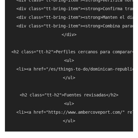
  <div class="tt-bring-item"><strong>Confirma trans
  <div class="tt-bring-item"><strong>Manten el dia 
  <div class="tt-bring-item"><strong>Combina parada
</div>

<h2 class="tt-h2">Perfiles cercanos para comparar</h
<ul>

  <li><a href="/es/things-to-do/dominican-republic/
</ul>

<h2 class="tt-h2">Fuentes revisadas</h2>

<ul>

  <li><a href="https://www.ambercoveport.com/" rel=