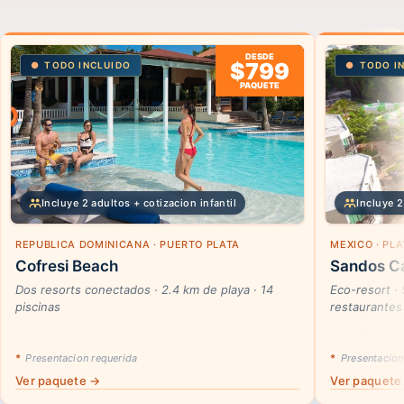
DESDE
$799
TODO INCLUIDO
TODO I
PAQUETE
Incluye 2 adultos + cotizacion infantil
Incluye 2
REPUBLICA DOMINICANA · PUERTO PLATA
MEXICO · PL
Cofresi Beach
Sandos Ca
Dos resorts conectados · 2.4 km de playa · 14
Eco-resort ·
piscinas
restaurantes
*
Presentacion requerida
*
Presentacion
Ver paquete →
Ver paquete