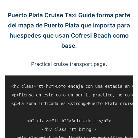
Puerto Plata Cruise Taxi Guide forma parte
del mapa de Puerto Plata que importa para
huespedes que usan Cofresi Beach como
base.
Practical cruise transport page.
<h2 class="tt-h2">Como encaja con una estadia en Cof
<p>Piensa en esto como un perfil practico, no como 
<p>La zona indicada es <strong>Puerto Plata cruise 
<h2 class="tt-h2">Antes de ir</h2>

<div class="tt-bring">

  <div class="tt-bring-item"><strong>Verifica horar