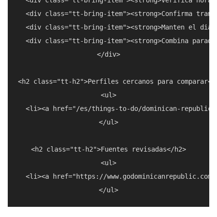
  <div class="tt-bring-item"><strong>Confirma trans
  <div class="tt-bring-item"><strong>Manten el dia 
  <div class="tt-bring-item"><strong>Combina parada
</div>

<h2 class="tt-h2">Perfiles cercanos para comparar</h
<ul>

  <li><a href="/es/things-to-do/dominican-republic/
</ul>

<h2 class="tt-h2">Fuentes revisadas</h2>

<ul>

  <li><a href="https://www.godominicanrepublic.com/