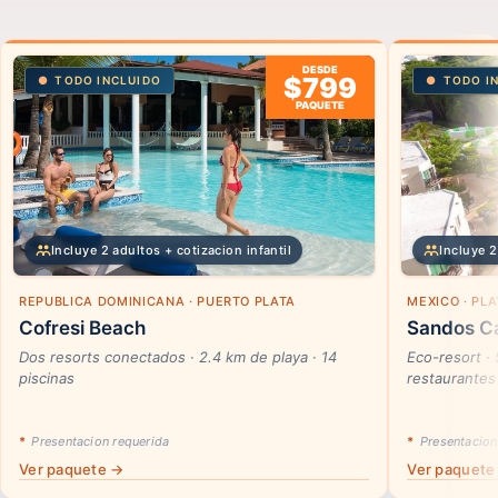
DESDE
$799
TODO INCLUIDO
TODO I
PAQUETE
Incluye 2 adultos + cotizacion infantil
Incluye 2
REPUBLICA DOMINICANA · PUERTO PLATA
MEXICO · PL
Cofresi Beach
Sandos Ca
Dos resorts conectados · 2.4 km de playa · 14
Eco-resort ·
piscinas
restaurantes
*
Presentacion requerida
*
Presentacion
Ver paquete →
Ver paquete