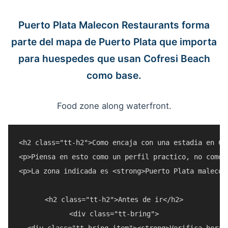
Puerto Plata Malecon Restaurants forma
parte del mapa de Puerto Plata que importa
para huespedes que usan Cofresi Beach
como base.
Food zone along waterfront.
<h2 class="tt-h2">Como encaja con una estadia en Cof
<p>Piensa en esto como un perfil practico, no como 
<p>La zona indicada es <strong>Puerto Plata malecon
<h2 class="tt-h2">Antes de ir</h2>

<div class="tt-bring">

  <div class="tt-bring-item"><strong>Verifica horar