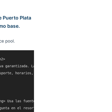
 Puerto Plata
mo base.
ce pool.
2>

va garantizada. La meta es ayudarte a decidir si Puerto 
sporte, horarios, clima, cruceros y acceso local pueden 
ng> Usa las fuentes enlazadas y listados actuales antes d
gunta en el resort, con un taxi confiable o con el operad