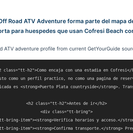
 Off Road ATV Adventure forma parte del mapa de
orta para huespedes que usan Cofresi Beach co
d ATV adventure profile from current GetYourGuide sour
2 class="tt-h2">Como encaja con una estadia en Cofresi</h
sto como un perfil practico, no como una pagina de reser
icada es <strong>Puerto Plata countryside</strong>. Tran
<h2 class="tt-h2">Antes de ir</h2>

<div class="tt-bring">

tt-bring-item"><strong>Verifica horarios y acceso.</stro
tt-bring-item"><strong>Confirma transporte.</strong> Pre