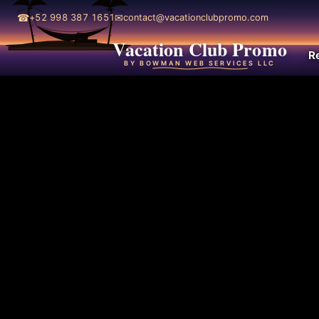
☎
✉
+52 998 387 1651
contact@vacationclubpromo.com
Vacation Club Promo
R
BY BOWMAN WEB SERVICES LLC