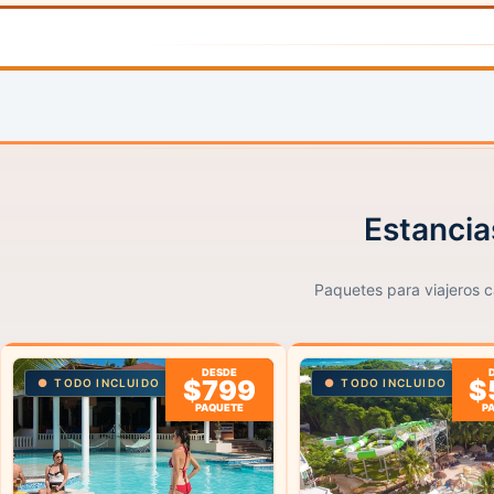
Estancia
Paquetes para viajeros ca
DESDE
$799
$
TODO INCLUIDO
TODO INCLUIDO
PAQUETE
P