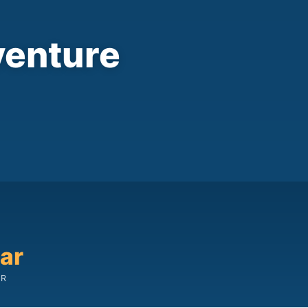
venture
car
IR