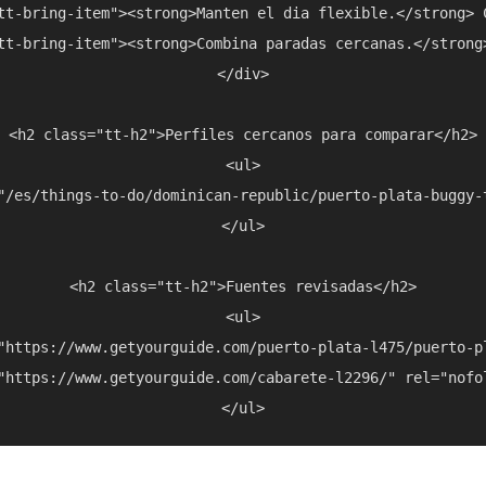
tt-bring-item"><strong>Manten el dia flexible.</strong> 
tt-bring-item"><strong>Combina paradas cercanas.</strong
</div>

<h2 class="tt-h2">Perfiles cercanos para comparar</h2>

<ul>

"/es/things-to-do/dominican-republic/puerto-plata-buggy-
</ul>

<h2 class="tt-h2">Fuentes revisadas</h2>

<ul>

"https://www.getyourguide.com/puerto-plata-l475/puerto-p
"https://www.getyourguide.com/cabarete-l2296/" rel="nofo