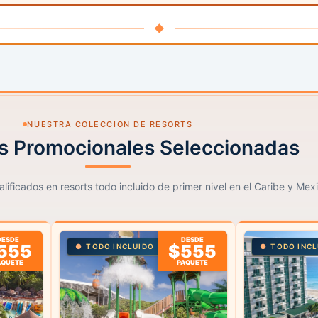
◆
NUESTRA COLECCION DE RESORTS
s Promocionales Seleccionadas
lificados en resorts todo incluido de primer nivel en el Caribe y Mex
DESDE
DESDE
555
$555
TODO INCLUIDO
TODO INCL
AQUETE
PAQUETE