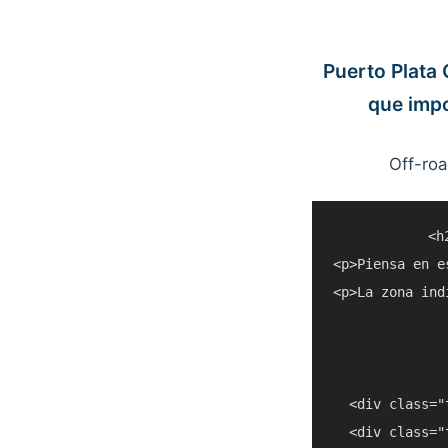
Puerto Plata
que imp
Off-roa
<h
<p>Piensa en e
<p>La zona ind
  <div class="
  <div class="