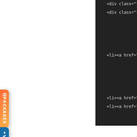
  <div class="
  <div class="
  <li><a href=
  <li><a href=
PACKAGES
  <li><a href=