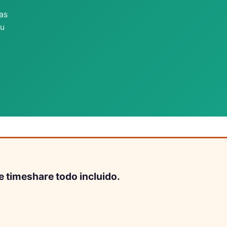
as
tu
e timeshare todo incluido.