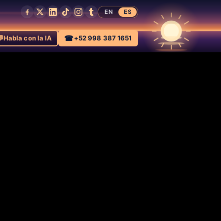
EN
ES

☎
Habla con la IA
+52 998 387 1651