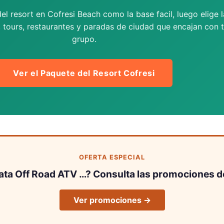
el resort en Cofresi Beach como la base facil, luego elige l
, tours, restaurantes y paradas de ciudad que encajan con 
grupo.
Ver el Paquete del Resort Cofresi
OFERTA ESPECIAL
lata Off Road ATV …? Consulta las promociones d
Ver promociones →