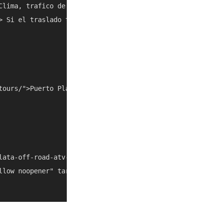
Clima, trafico de cruceros y cierres locales pueden cambi
> Si el traslado toma mas de lo esperado, combinalo con o
tours/">Puerto Plata Buggy Tours</a></li> <li><a href="/
lata-off-road-atv-adventure-t507804/" rel="nofollow noop
llow noopener" target="_blank">https://www.getyourguide.c