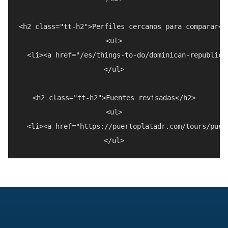
<h2 class="tt-h2">Perfiles cercanos para comparar</h
<ul>

  <li><a href="/es/things-to-do/dominican-republic/
</ul>

<h2 class="tt-h2">Fuentes revisadas</h2>

<ul>

  <li><a href="https://puertoplatadr.com/tours/puer