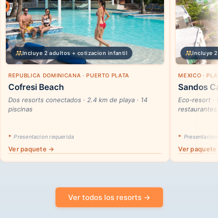
Incluye 2 adultos + cotizacion infantil
Incluye 2
REPUBLICA DOMINICANA · PUERTO PLATA
MEXICO · PL
Cofresi Beach
Sandos Ca
Dos resorts conectados · 2.4 km de playa · 14
Eco-resort ·
piscinas
restaurantes
*
Presentacion requerida
*
Presentacion
Ver paquete →
Ver paquete
Ver todos los resorts →