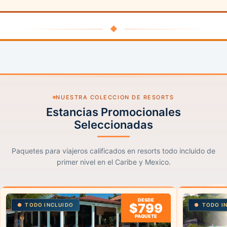
◆
NUESTRA COLECCION DE RESORTS
Estancias Promocionales
Seleccionadas
Paquetes para viajeros calificados en resorts todo incluido de
primer nivel en el Caribe y Mexico.
DESDE
$799
TODO INCLUIDO
TODO I
PAQUETE