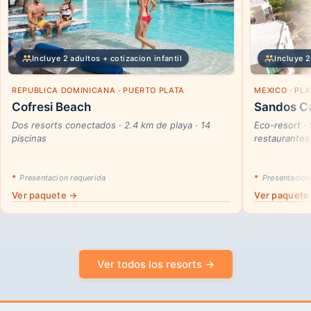
Incluye 2 adultos + cotizacion infantil
Incluye 2
REPUBLICA DOMINICANA · PUERTO PLATA
MEXICO · PL
Cofresi Beach
Sandos Ca
Dos resorts conectados · 2.4 km de playa · 14
Eco-resort ·
piscinas
restaurantes
*
Presentacion requerida
*
Presentacion
Ver paquete →
Ver paquete
Ver todos los resorts →