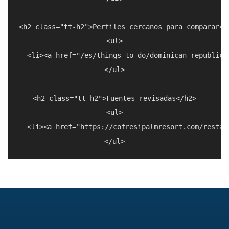
<h2 class="tt-h2">Perfiles cercanos para comparar</h
<ul>

  <li><a href="/es/things-to-do/dominican-republic/
</ul>

<h2 class="tt-h2">Fuentes revisadas</h2>

<ul>

  <li><a href="https://cofresipalmresort.com/restau