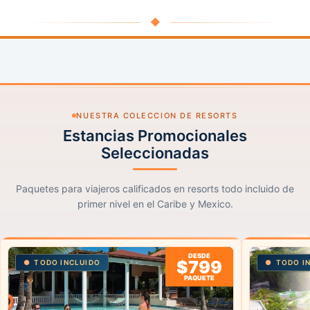
◆
NUESTRA COLECCION DE RESORTS
Estancias Promocionales
Seleccionadas
Paquetes para viajeros calificados en resorts todo incluido de
primer nivel en el Caribe y Mexico.
DESDE
$799
TODO INCLUIDO
TODO I
PAQUETE