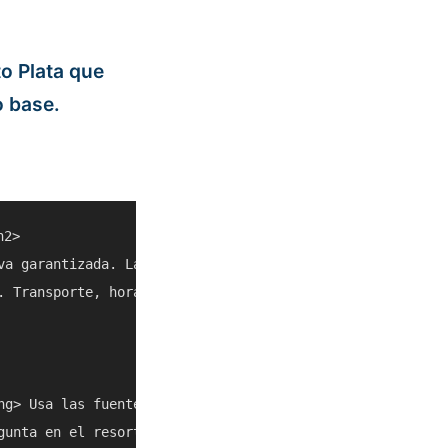
o Plata que
 base.
2>

va garantizada. La meta es ayudarte a decidir si Sosua C
. Transporte, horarios, clima, cruceros y acceso local p
ng> Usa las fuentes enlazadas y listados actuales antes d
gunta en el resort, con un taxi confiable o con el operad