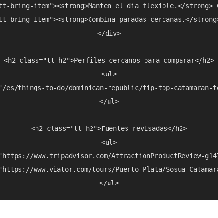
tt-bring-item"><strong>Manten el dia flexible.</strong> 
tt-bring-item"><strong>Combina paradas cercanas.</strong
</div>

<h2 class="tt-h2">Perfiles cercanos para comparar</h2>

<ul>

"/es/things-to-do/dominican-republic/tip-top-catamaran-t
</ul>

<h2 class="tt-h2">Fuentes revisadas</h2>

<ul>

"https://www.tripadvisor.com/AttractionProductReview-g14
"https://www.viator.com/tours/Puerto-Plata/Sosua-Catamar