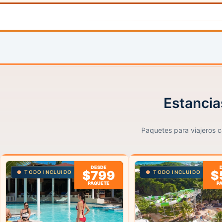
Estancia
Paquetes para viajeros ca
DESDE
$799
$
TODO INCLUIDO
TODO INCLUIDO
PAQUETE
P