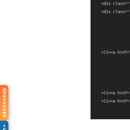
  <div class="
  <div class="
  <li><a href=
  <li><a href=
PACKAGES
  <li><a href=