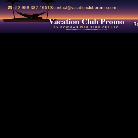
☎
✉
+52 998 387 1651
contact@vacationclubpromo.com
Vacation Club Promo
R
BY BOWMAN WEB SERVICES LLC