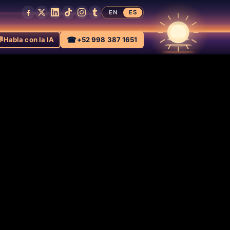
EN
ES

☎
Habla con la IA
+52 998 387 1651