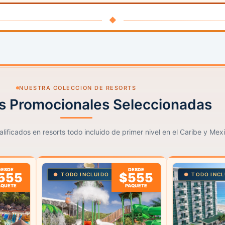
◆
NUESTRA COLECCION DE RESORTS
s Promocionales Seleccionadas
lificados en resorts todo incluido de primer nivel en el Caribe y Mex
DESDE
DESDE
555
$555
TODO INCLUIDO
TODO INCL
AQUETE
PAQUETE