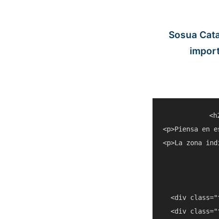
Sosua Cata
impor
<h
<p>Piensa en e
<p>La zona ind
  <div class="
  <div class="