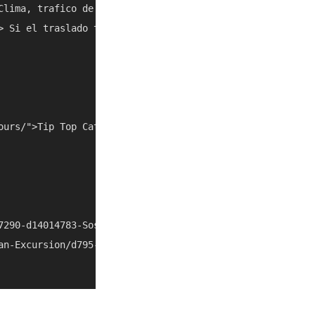
Clima, trafico de cruceros y cierres locales pueden cambi
> Si el traslado toma mas de lo esperado, combinalo con o
ours/">Tip Top Catamaran Tours</a></li> <li><a href="/es
7290-d14014783-Sosua_Catamaran_Excursion-Puerto_Plata_Pu
an-Excursion/d795-69492P2" rel="nofollow noopener" targe