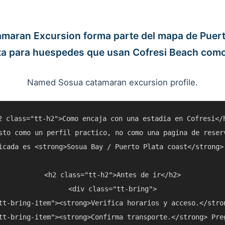
maran Excursion forma parte del mapa de Puert
ta para huespedes que usan Cofresi Beach como
Named Sosua catamaran excursion profile.
2 class="tt-h2">Como encaja con una estadia en Cofresi</h
sto como un perfil practico, no como una pagina de reser
icada es <strong>Sosua Bay / Puerto Plata coast</strong>
<h2 class="tt-h2">Antes de ir</h2>

<div class="tt-bring">

tt-bring-item"><strong>Verifica horarios y acceso.</stro
tt-bring-item"><strong>Confirma transporte.</strong> Pre