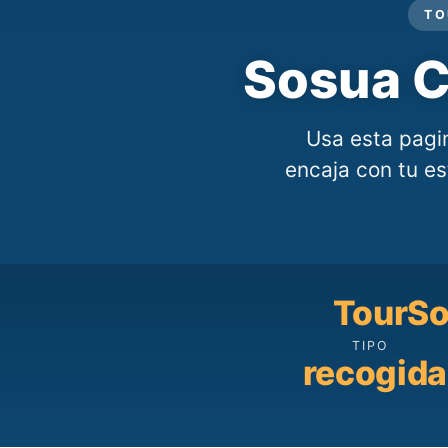
TO
Sosua C
Usa esta pagi
encaja con tu est
Tour
So
TIPO
recogida