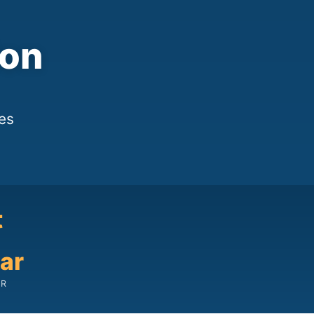
ion
les
t
car
IR