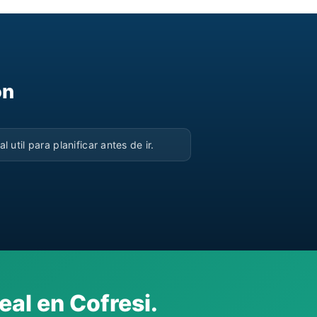
on
▶
al util para planificar antes de ir.
eal en Cofresi.