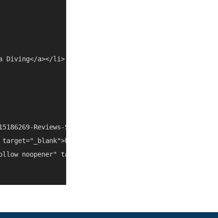
a Diving</a></li> <li><a href="/es/things-to-do/dominican
15186269-Reviews-Sosua_Diving_Center-Sosua_Puerto_Plata_
 target="_blank">https://sosuadivingcenter.com/</a></li>

ollow noopener" target="_blank">https://puertoplatadr.com