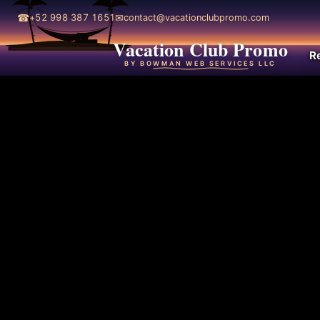
☎
✉
+52 998 387 1651
contact@vacationclubpromo.com
Vacation Club Promo
R
BY BOWMAN WEB SERVICES LLC