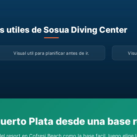
s utiles de Sosua Diving Center
▶
Visual util para planificar antes de ir.
Visu
Puerto Plata desde una base r
el resort en Cofresi Beach como la base facil, luego elige l