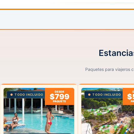
Estancia
Paquetes para viajeros ca
DESDE
$799
$
TODO INCLUIDO
TODO INCLUIDO
PAQUETE
P