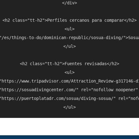
</div>

<h2 class="tt-h2">Perfiles cercanos para comparar</h2>

<ul>

"/es/things-to-do/dominican-republic/sosua-diving/">Sosu
</ul>

<h2 class="tt-h2">Fuentes revisadas</h2>

<ul>

"https://www.tripadvisor.com/Attraction_Review-g317146-d
"https://sosuadivingcenter.com/" rel="nofollow noopener"
"https://puertoplatadr.com/sosua/diving-sosua/" rel="nof