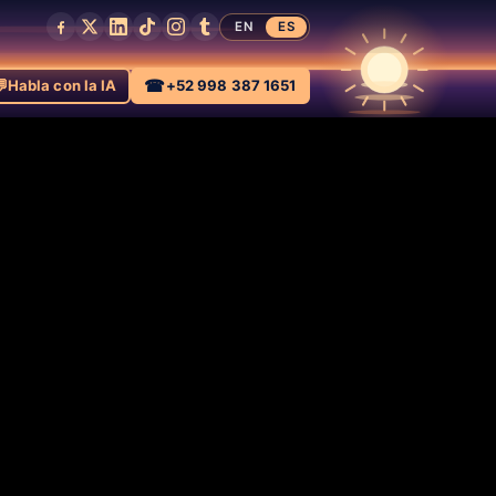
EN
ES

☎
Habla con la IA
+52 998 387 1651