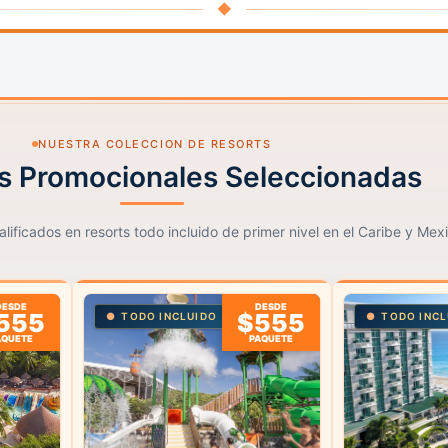
◆
NUESTRA COLECCION DE RESORTS
s Promocionales Seleccionadas
lificados en resorts todo incluido de primer nivel en el Caribe y Mex
DESDE
DESDE
555
$555
TODO INCLUIDO
TODO INCL
AQUETE
PAQUETE