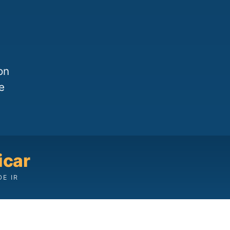
on
e
icar
DE IR