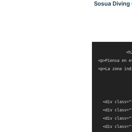
Sosua Diving 
<h
<p>Piensa en e
<p>La zona ind
  <div class="
  <div class="
  <div class="
  <div class="