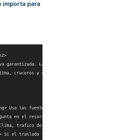
e importa para
2>

va garantizada. La meta es ayudarte a decidir si Sosua D
lima, cruceros y acceso local pueden cambiar, asi que con
ng> Usa las fuentes enlazadas y listados actuales antes d
gunta en el resort, con un taxi confiable o con el operad
Clima, trafico de cruceros y cierres locales pueden cambi
> Si el traslado toma mas de lo esperado, combinalo con o