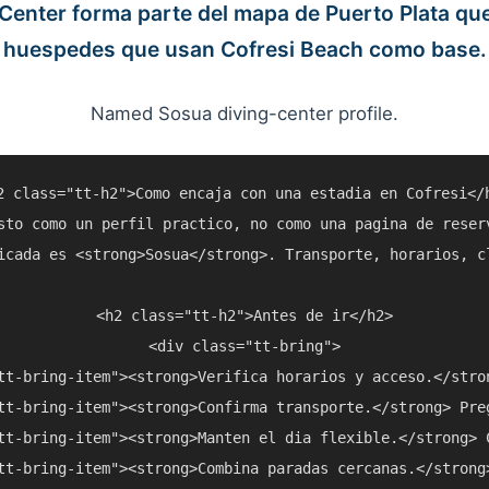
Center forma parte del mapa de Puerto Plata qu
huespedes que usan Cofresi Beach como base.
Named Sosua diving-center profile.
2 class="tt-h2">Como encaja con una estadia en Cofresi</h
sto como un perfil practico, no como una pagina de reser
icada es <strong>Sosua</strong>. Transporte, horarios, c
<h2 class="tt-h2">Antes de ir</h2>

<div class="tt-bring">

tt-bring-item"><strong>Verifica horarios y acceso.</stro
tt-bring-item"><strong>Confirma transporte.</strong> Pre
tt-bring-item"><strong>Manten el dia flexible.</strong> 
tt-bring-item"><strong>Combina paradas cercanas.</strong