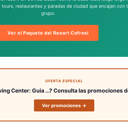
, tours, restaurantes y paradas de ciudad que encajan con 
grupo.
Ver el Paquete del Resort Cofresi
OFERTA ESPECIAL
ving Center: Guia …? Consulta las promociones d
Ver promociones →