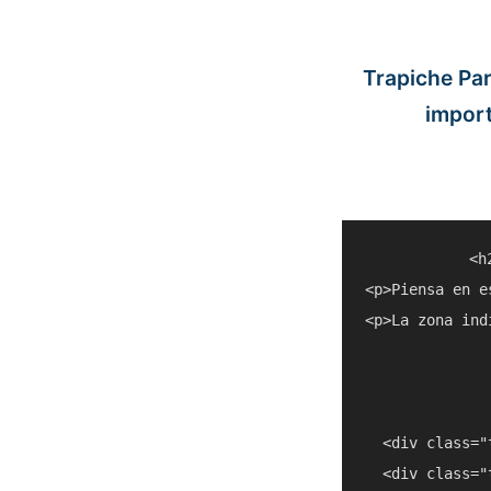
Trapiche Par
impor
<h
<p>Piensa en e
<p>La zona ind
  <div class="
  <div class="