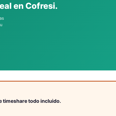
eal en Cofresi.
as
tu
e timeshare todo incluido.