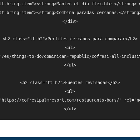
tt-bring-item"><strong>Manten el dia flexible.</strong> 
tt-bring-item"><strong>Combina paradas cercanas.</strong
</div>

<h2 class="tt-h2">Perfiles cercanos para comparar</h2>

<ul>

"/es/things-to-do/dominican-republic/cofresi-all-inclusi
</ul>

<h2 class="tt-h2">Fuentes revisadas</h2>

<ul>

"https://cofresipalmresort.com/restaurants-bars/" rel="n