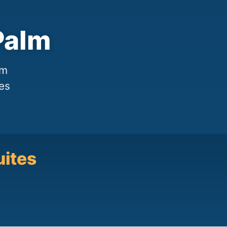
Palm
lm
les
uites