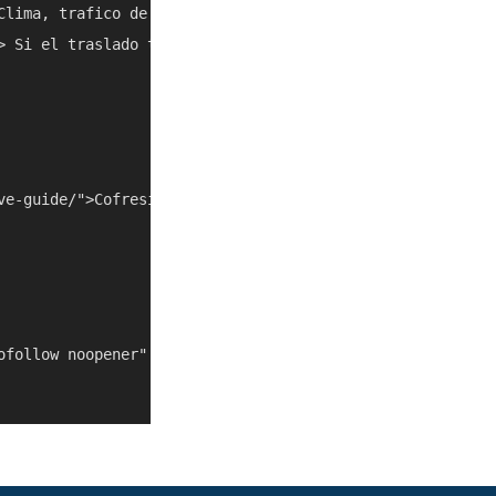
Clima, trafico de cruceros y cierres locales pueden cambi
> Si el traslado toma mas de lo esperado, combinalo con o
ve-guide/">Cofresi All Inclusive Guide</a></li>

ofollow noopener" target="_blank">https://cofresipalmreso