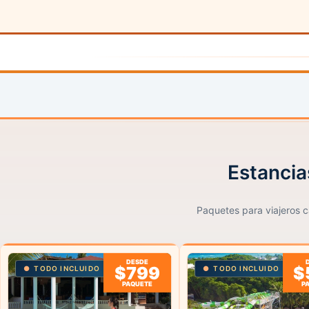
Estancia
Paquetes para viajeros ca
DESDE
$799
$
TODO INCLUIDO
TODO INCLUIDO
PAQUETE
P