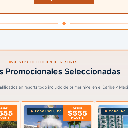
◆
NUESTRA COLECCION DE RESORTS
s Promocionales Seleccionadas
lificados en resorts todo incluido de primer nivel en el Caribe y Mex
DESDE
DESDE
555
$555
TODO INCLUIDO
TODO INCL
AQUETE
PAQUETE