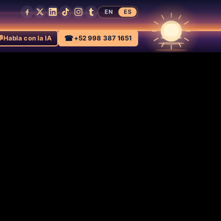
EN
ES

☎
Habla con la IA
+52 998 387 1651