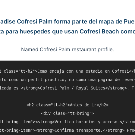
adise Cofresi Palm forma parte del mapa de Pue
ta para huespedes que usan Cofresi Beach como
Named Cofresi Palm restaurant profile.
2 class="tt-h2">Como encaja con una estadia en Cofresi</h
sto como un perfil practico, no como una pagina de reser
icada es <strong>Cofresi Palm / Royal Suites</strong>. T
<h2 class="tt-h2">Antes de ir</h2>

<div class="tt-bring">

tt-bring-item"><strong>Verifica horarios y acceso.</stro
tt-bring-item"><strong>Confirma transporte.</strong> Pre