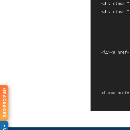
  <div class="
  <div class="
  <li><a href=
  <li><a href=
PACKAGES