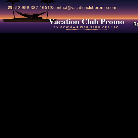
☎
✉
+52 998 387 1651
contact@vacationclubpromo.com
Vacation Club Promo
R
BY BOWMAN WEB SERVICES LLC