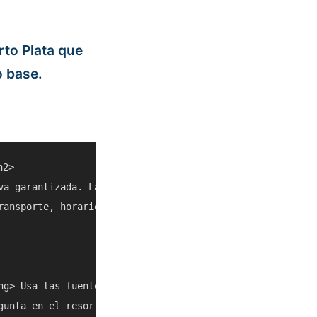
rto Plata que
 base.
2>

va garantizada. La meta es ayudarte a decidir si Trapich
ransporte, horarios, clima, cruceros y acceso local pued
ng> Usa las fuentes enlazadas y listados actuales antes d
gunta en el resort, con un taxi confiable o con el operad