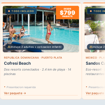
DESDE
$799
TODO INCLUIDO
TODO I
PAQUETE
Incluye 2 adultos + cotizacion infantil
Incluye 2
REPUBLICA DOMINICANA · PUERTO PLATA
MEXICO · PL
Cofresi Beach
Sandos Ca
Dos resorts conectados · 2.4 km de playa · 14
Eco-resort ·
piscinas
restaurantes
*
Presentacion requerida
*
Presentacion
Ver paquete →
Ver paquete