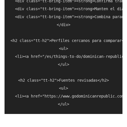
  <div class="tt-bring-item"><strong>Confirma trans
  <div class="tt-bring-item"><strong>Manten el dia 
  <div class="tt-bring-item"><strong>Combina parada
</div>

<h2 class="tt-h2">Perfiles cercanos para comparar</h
<ul>

  <li><a href="/es/things-to-do/dominican-republic/
</ul>

<h2 class="tt-h2">Fuentes revisadas</h2>

<ul>

  <li><a href="https://www.godominicanrepublic.com/