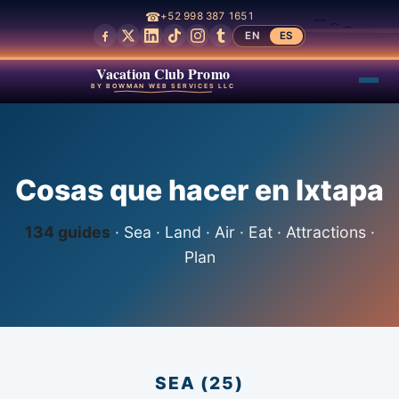
☎
+52 998 387 1651
EN
ES
Vacation Club Promo
BY BOWMAN WEB SERVICES LLC
Cosas que hacer en Ixtapa
134 guides
· Sea · Land · Air · Eat · Attractions ·
Plan
SEA (25)