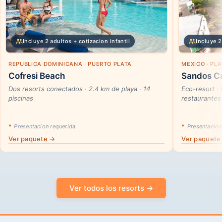
Incluye 2 adultos + cotizacion infantil
Incluye 2
REPUBLICA DOMINICANA · PUERTO PLATA
MEXICO · PL
Cofresi Beach
Sandos Ca
Dos resorts conectados · 2.4 km de playa · 14
Eco-resort ·
piscinas
restaurantes
*
Presentacion requerida
*
Presentacion
Ver paquete →
Ver paquete
Ver todos los resorts →