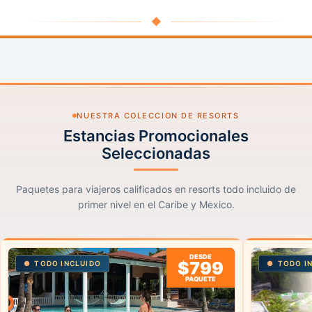
◆
NUESTRA COLECCION DE RESORTS
Estancias Promocionales
Seleccionadas
Paquetes para viajeros calificados en resorts todo incluido de
primer nivel en el Caribe y Mexico.
DESDE
$799
TODO INCLUIDO
TODO I
PAQUETE