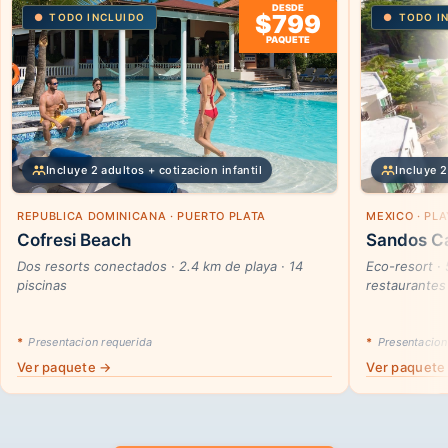
DESDE
$799
TODO INCLUIDO
TODO I
PAQUETE
Incluye 2 adultos + cotizacion infantil
Incluye 2
REPUBLICA DOMINICANA · PUERTO PLATA
MEXICO · PL
Cofresi Beach
Sandos Ca
Dos resorts conectados · 2.4 km de playa · 14
Eco-resort ·
piscinas
restaurantes
*
Presentacion requerida
*
Presentacion
Ver paquete →
Ver paquete