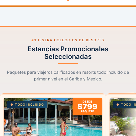
NUESTRA COLECCION DE RESORTS
Estancias Promocionales
Seleccionadas
Paquetes para viajeros calificados en resorts todo incluido de
primer nivel en el Caribe y Mexico.
DESDE
$799
TODO INCLUIDO
TODO I
PAQUETE