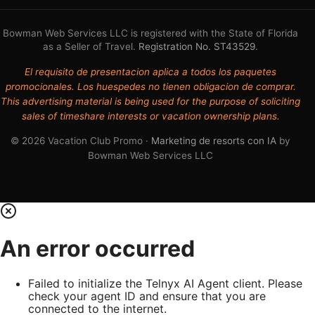
Bowman Web Services LLC is registered with the State of Florida
as a Seller of Travel.
Registration No. ST43529
.
El requisito de presentacion aplica a todos los paquetes
promocionales. Los huespedes no tienen obligacion de comprar.
This advertising material is being used for the purpose of soliciting
sales of timeshare interests or vacation ownership plans.
© 2026 Vacation Club Promo ·
Marketing de resorts con IA
by
Bowman Web Services LLC