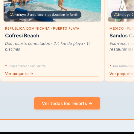
Incluye 2 adultos + cotizacion infantil
Incluye 2
REPUBLICA DOMINICANA · PUERTO PLATA
MEXICO · PL
Cofresi Beach
Sandos Ca
Dos resorts conectados · 2.4 km de playa · 14
Eco-resort ·
piscinas
restaurantes
*
Presentacion requerida
*
Presentacion
Ver paquete →
Ver paquete
Ver todos los resorts →